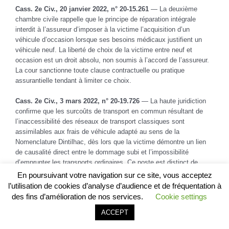
Cass. 2e Civ., 20 janvier 2022, n° 20-15.261
— La deuxième
chambre civile rappelle que le principe de réparation intégrale
interdit à l’assureur d’imposer à la victime l’acquisition d’un
véhicule d’occasion lorsque ses besoins médicaux justifient un
véhicule neuf. La liberté de choix de la victime entre neuf et
occasion est un droit absolu, non soumis à l’accord de l’assureur.
La cour sanctionne toute clause contractuelle ou pratique
assurantielle tendant à limiter ce choix.
Cass. 2e Civ., 3 mars 2022, n° 20-19.726
— La haute juridiction
confirme que les surcoûts de transport en commun résultant de
l’inaccessibilité des réseaux de transport classiques sont
assimilables aux frais de véhicule adapté au sens de la
Nomenclature Dintilhac, dès lors que la victime démontre un lien
de causalité direct entre le dommage subi et l’impossibilité
d’emprunter les transports ordinaires. Ce poste est distinct de
l’assistance par tierce personne.
En poursuivant votre navigation sur ce site, vous acceptez
l’utilisation de cookies d’analyse d’audience et de fréquentation à
CA Aix-en-Provence, 8 septembre 2022
— La cour d’appel d’Aix-
des fins d’amélioration de nos services.
Cookie settings
en-Provence, dont dépend directement la pratique du cabinet
Appeler le cabinet
Être rappelé
ACCEPT
LEXVOX, rappelle qu’un rapport d’ergothérapeute produit par la
victime constitue un élément de preuve opposable à l’assureur,