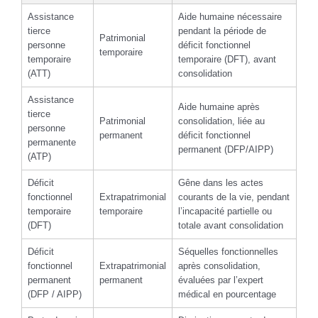
Assistance
Aide humaine nécessaire
tierce
pendant la période de
Patrimonial
personne
déficit fonctionnel
temporaire
temporaire
temporaire (DFT), avant
(ATT)
consolidation
Assistance
Aide humaine après
tierce
Patrimonial
consolidation, liée au
personne
permanent
déficit fonctionnel
permanente
permanent (DFP/AIPP)
(ATP)
Déficit
Gêne dans les actes
fonctionnel
Extrapatrimonial
courants de la vie, pendant
temporaire
temporaire
l’incapacité partielle ou
(DFT)
totale avant consolidation
Déficit
Séquelles fonctionnelles
fonctionnel
Extrapatrimonial
après consolidation,
permanent
permanent
évaluées par l’expert
(DFP / AIPP)
médical en pourcentage