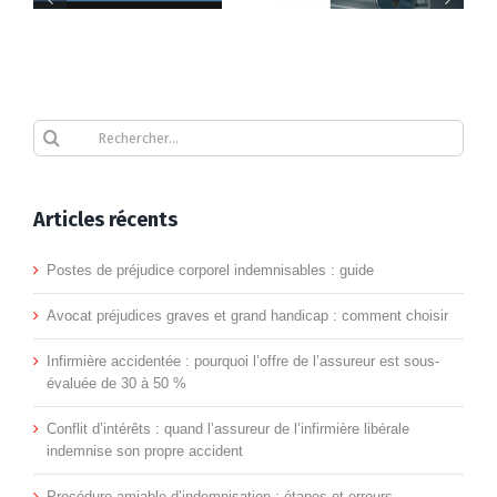
de
e
graves et
la
grand
Quels
Procédure
Recours
route,
ables
handicap :
avis
amiable
contre
Rechercher
erreur
comment
consulter
d’indemnisation
l’assure
médicale
choisir
avant
:
:
Articles récents
accident
de
étapes
litige,
du
Postes de préjudice corporel indemnisables : guide
choisir
et
médiatio
travail
Avocat préjudices graves et grand handicap : comment choisir
un
erreurs
indemni
:
Infirmière accidentée : pourquoi l’offre de l’assureur est sous-
avocat
évaluée de 30 à 50 %
quel
en
Conflit d’intérêts : quand l’assureur de l’infirmière libérale
avocat
indemnise son propre accident
dommage
choisir
Procédure amiable d’indemnisation : étapes et erreurs