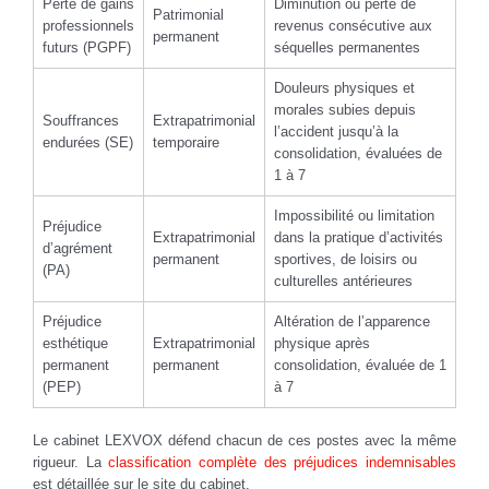
Perte de gains
Diminution ou perte de
Patrimonial
professionnels
revenus consécutive aux
permanent
futurs (PGPF)
séquelles permanentes
Douleurs physiques et
morales subies depuis
Souffrances
Extrapatrimonial
l’accident jusqu’à la
endurées (SE)
temporaire
consolidation, évaluées de
1 à 7
Impossibilité ou limitation
Préjudice
Extrapatrimonial
dans la pratique d’activités
d’agrément
permanent
sportives, de loisirs ou
(PA)
culturelles antérieures
Préjudice
Altération de l’apparence
esthétique
Extrapatrimonial
physique après
permanent
permanent
consolidation, évaluée de 1
(PEP)
à 7
Le cabinet LEXVOX défend chacun de ces postes avec la même
rigueur. La
classification complète des préjudices indemnisables
est détaillée sur le site du cabinet.