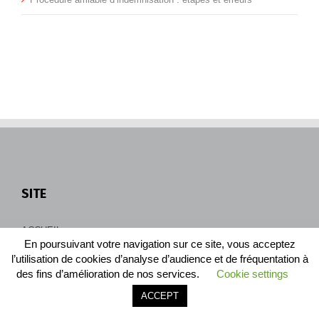
corporel
selon
?
votre
situatio
?
SITE
ACCUEIL
En poursuivant votre navigation sur ce site, vous acceptez
CONTACT
l’utilisation de cookies d’analyse d’audience et de fréquentation à
des fins d’amélioration de nos services.
Cookie settings
CONDITIONS GÉNÉRALES DE VENTE
Appeler le cabinet
Être rappelé
ACCEPT
MENTIONS LÉGALES