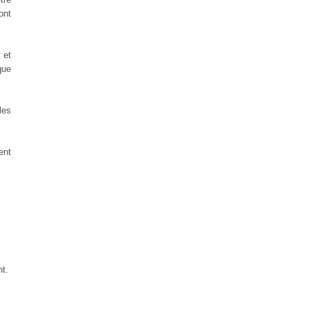
ont
 et
que
les
ent
nt.