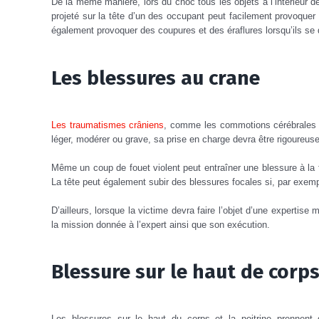
De la même manière, lors du choc tous les objets à l’intérieur d
projeté sur la tête d’un des occupant peut facilement provoque
également provoquer des coupures et des éraflures lorsqu’ils se 
Les blessures au crane
Les traumatismes crâniens
, comme les commotions cérébrales so
léger, modérer ou grave, sa prise en charge devra être rigoureuse
Même un coup de fouet violent peut entraîner une blessure à la t
La tête peut également subir des blessures focales si, par exempl
D’ailleurs, lorsque la victime devra faire l’objet d’une expertise
la mission donnée à l’expert ainsi que son exécution.
Blessure sur le haut de corp
Les blessures sur le haut du corps et la poitrine prennen