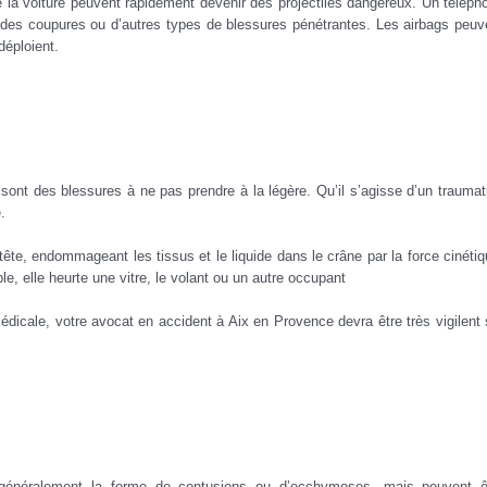
e la voiture peuvent rapidement devenir des projectiles dangereux. Un téléph
r des coupures ou d’autres types de blessures pénétrantes. Les airbags peuv
déploient.
nt des blessures à ne pas prendre à la légère. Qu’il s’agisse d’un traumat
.
ête, endommageant les tissus et le liquide dans le crâne par la force cinétiq
e, elle heurte une vitre, le volant ou un autre occupant
 médicale, votre avocat en accident à Aix en Provence devra être très vigilent 
s
t généralement la forme de contusions ou d’ecchymoses, mais peuvent ê