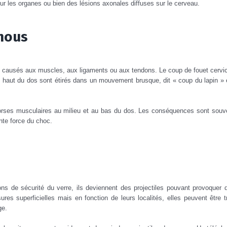
sur les organes ou bien des lésions axonales diffuses sur le cerveau.
 mous
 causés aux muscles, aux ligaments ou aux tendons. Le coup de fouet cervic
u haut du dos sont étirés dans un mouvement brusque, dit « coup du lapin » 
orses musculaires au milieu et au bas du dos. Les conséquences sont souv
nte force du choc.
ions de sécurité du verre, ils deviennent des projectiles pouvant provoquer 
es superficielles mais en fonction de leurs localités, elles peuvent être t
ge.