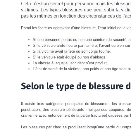
Cela n’est un secret pour personne mais les blessure
victimes. Les types blessures que peut subir la vic
pas les mêmes en fonction des circonstances de l’acci
Parmi les facteurs aggravant d’une blessure, l’état initial de la
Si une personne portait ou non une ceinture de sécurité, s
Si le véhicule a été heurté par l’arrière, l’avant ou bien sur
Si la victime avait la tête ou son corps tourné.
Si le véhicule était équipé ou non d’airbags.
La vitesse à laquelle l’accident s’est produit.
L’état de santé de la victime, son poids et son âge sont a
Selon le type de blessure d
Il existe trois catégories principales de blessures : les blessu
pénétration. Une blessure pénétrante implique des coupures, des 
crânienne avec enfoncement de la partie fracturée) causées par le
Les blessures par choc se produisent lorsqu’une partie du corps 