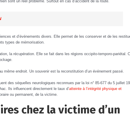
ien sont un réél problème. Surtout en cas d’accident de la route.
N
ences et d’événements divers. Elle permet de les conserver et de les restitue
nts types de mémorisation.
ion, la récupération. Elle se fait dans les régions occipito-temporo-pariétal. 
tockage.
t au même endroit. Un souvenir est la reconstitution d’un événement passé.
ent des séquelles neurologiques reconnues par la loi n° 85-677 du 5 juillet 1
hac. Ils influencent directement le taux d’
atteinte à l’intégrité physique et
oraire ou permanent, de la victime.
res chez la victime d’un