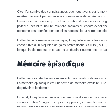
C’est l’ensemble des connaissances que nous avons sur le monde
répétés, finissent par former une connaissance détachée de son c
La mémoire sémantique permet l’acquisition de connaissances gén
politique, actualité, nature, relations sociales ou encore expérie
concerne des données personnelles accessibles à notre conscien
L’atteinte de la mémoire sémantique, lorsqu’elle affecte les conn
constitutive d’un préjudice de gains professionnels futurs (PGPF).
lorsque la victime est un enfant ou un étudiant au moment de l’a
Mémoire épisodique
Cette mémoire stocke les événements personnels indexés dans leu
La mémoire épisodique est une forme de mémoire explicite. Ell
de prévoir le lendemain.
En effet, lorsqu’on demande à une personne d’évoquer un souven
vacances afin d’imaginer ce qui va s’y passer, ce sont les mêmes
perdent avec le temps. Les traits communs aux différents évén