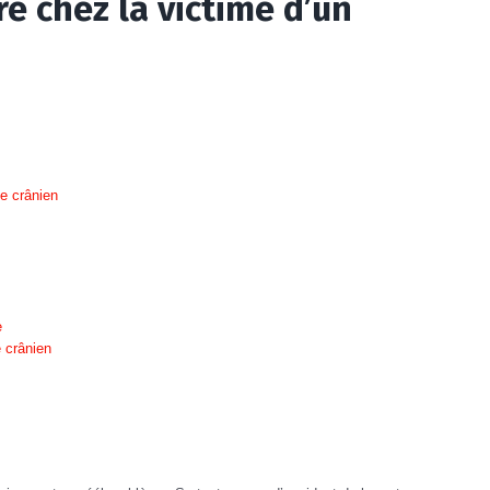
e chez la victime d’un
e crânien
e
 crânien