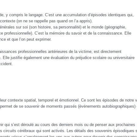
, y compris le langage. C’est une accumulation d’épisodes identiques qui,
ontexte (on ne se rappelle pas quand on l’a appris).
érales sur soi (son histoire, sa personnalité) et le monde (géographie,
nce professionnelle). C’est la mémoire du savoir et de la connaissance. Elle
ce et que l’on peut exprimer.
aissances professionnelles antérieures de la victime, est directement
 Elle justifie également une évaluation du préjudice scolaire ou universitaire
ccident.
r contexte spatial, temporel et émotionnel. Ce sont les épisodes de notre v
e permet de se souvenir de moments passés (événements autobiographiques) 
ir qui s’est déroulé au cours des derniers mois ou de penser aux prochaines
 circuits cérébraux qui sont activés. Les détails des souvenirs épisodiques 
ements vécus s’amalgament les uns aux autres pour devenir des connaissanc