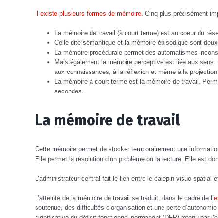
Il existe plusieurs formes de mémoire.
Cinq plus précisément imp
La mémoire de travail (à court terme) est au coeur du rés
Celle dite sémantique et la mémoire épisodique sont deux
La mémoire procédurale permet des automatismes incons
Mais également la mémoire perceptive est liée aux sens. C
aux connaissances, à la réflexion et même à la projection
La mémoire à court terme est la mémoire de travail. Permet
secondes.
La mémoire de travail
Cette mémoire permet de stocker temporairement une information e
Elle permet la résolution d’un problème ou la lecture. Elle est don
L’administrateur central fait le lien entre le calepin visuo-spatial
L’atteinte de la mémoire de travail se traduit, dans le cadre de l’
e
soutenue, des difficultés d’organisation et une perte d’autonomie
significative du déficit fonctionnel permanent (DFP) retenu par l’ex