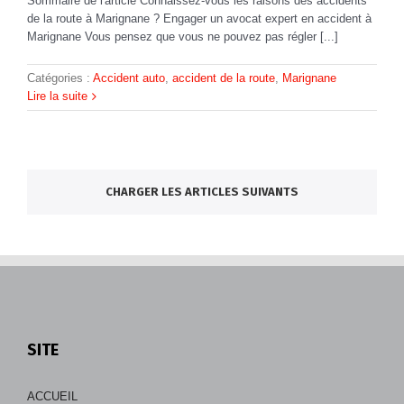
Sommaire de l'article Connaissez-vous les raisons des accidents
de la route à Marignane ? Engager un avocat expert en accident à
Marignane Vous pensez que vous ne pouvez pas régler [...]
Catégories :
Accident auto
,
accident de la route
,
Marignane
Lire la suite
CHARGER LES ARTICLES SUIVANTS
SITE
ACCUEIL