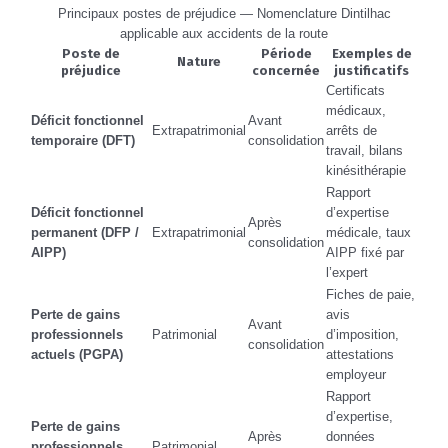
Principaux postes de préjudice — Nomenclature Dintilhac
applicable aux accidents de la route
Poste de
Période
Exemples de
Nature
préjudice
concernée
justificatifs
Certificats
médicaux,
Déficit fonctionnel
Avant
Extrapatrimonial
arrêts de
temporaire (DFT)
consolidation
travail, bilans
kinésithérapie
Rapport
Déficit fonctionnel
d’expertise
Après
permanent (DFP /
Extrapatrimonial
médicale, taux
consolidation
AIPP)
AIPP fixé par
l’expert
Fiches de paie,
Perte de gains
avis
Avant
professionnels
Patrimonial
d’imposition,
consolidation
actuels (PGPA)
attestations
employeur
Rapport
d’expertise,
Perte de gains
Après
données
professionnels
Patrimonial