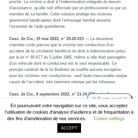
proche. La victime a droit à l’indemnisation intégrale du besoin
d’assistance, qu’elle soit effectuée par un professionnel ou par un
membre de sa famille. Cette solution protège les victimes
gravement handicapées dont l’entourage familial assume
l’essentiel de l’aide quotidienne.
Cass. 2e Civ., 19 mai 2022, n° 20-20.015
— La deuxième
chambre civile précise que la victime non conductrice d’un
accident de la circulation bénéficie du droit à indemnisation prévu
par la loi n° 85-677 du 5 juillet 1985, même si elle était passagère
d’un véhicule dont le conducteur est le seul responsable. Ce
principe cardinal de la loi Badinter ne souffre aucune exception
pour les victimes non conductrices, sauf faute inexcusable unique
cause de l’accident, très rarement retenue par les tribunaux.
Cass. 2e Civ., 8 septembre 2022, n° 21-14.232
— La Cour
rappelle que la transaction signée entre la victime et l’assureur
En poursuivant votre navigation sur ce site, vous acceptez
n’est opposable à la victime que si celle-ci a eu connaissance de
l’utilisation de cookies d’analyse d’audience et de fréquentation à
l’étendue réelle de son préjudice au moment de la signature. Une
des fins d’amélioration de nos services.
Cookie settings
transaction conclue avant consolidation médicale ou sur la base
d’un rapport d’expertise incomplet peut être remise en cause,
Appeler le cabinet
Être rappelé
ACCEPT
notamment lorsqu’un préjudice nouveau se révèle postérieurement
à la transaction.