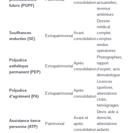
consolidation
actuarielles,
futurs (PGPF)
revenus
antérieurs
Dossier
médical
Souffrances
Avant
complet,
Extrapatrimonial
endurées (SE)
consolidation
comptes
rendus
opératoires
Photographies,
Préjudice
Après
rapport
esthétique
Extrapatrimonial
consolidation
d’expert, avis
permanent (PEP)
dermatologue
Licences
sportives,
Préjudice
Après
Extrapatrimonial
attestations
d’agrément (PA)
consolidation
clubs,
témoignages
Devis aide à
Avant et
domicile,
Assistance tierce
Patrimonial
après
attestations
personne (ATP)
consolidation
aidants