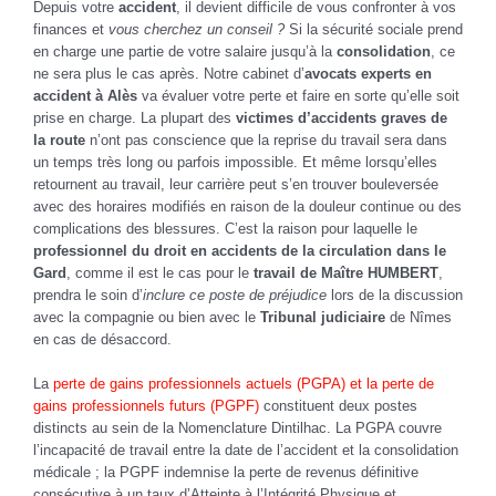
Depuis votre
accident
, il devient difficile de vous confronter à vos
finances et
vous cherchez un conseil ?
Si la sécurité sociale prend
en charge une partie de votre salaire jusqu’à la
consolidation
, ce
ne sera plus le cas après. Notre cabinet d’
avocats experts en
accident à Alès
va évaluer votre perte et faire en sorte qu’elle soit
prise en charge. La plupart des
victimes d’accidents graves de
la route
n’ont pas conscience que la reprise du travail sera dans
un temps très long ou parfois impossible. Et même lorsqu’elles
retournent au travail, leur carrière peut s’en trouver bouleversée
avec des horaires modifiés en raison de la douleur continue ou des
complications des blessures. C’est la raison pour laquelle le
professionnel du droit en accidents de la circulation dans le
Gard
, comme il est le cas pour le
travail de Maître HUMBERT
,
prendra le soin d’
inclure ce poste de préjudice
lors de la discussion
avec la compagnie ou bien avec le
Tribunal judiciaire
de Nîmes
en cas de désaccord.
La
perte de gains professionnels actuels (PGPA) et la perte de
gains professionnels futurs (PGPF)
constituent deux postes
distincts au sein de la Nomenclature Dintilhac. La PGPA couvre
l’incapacité de travail entre la date de l’accident et la consolidation
médicale ; la PGPF indemnise la perte de revenus définitive
consécutive à un taux d’Atteinte à l’Intégrité Physique et