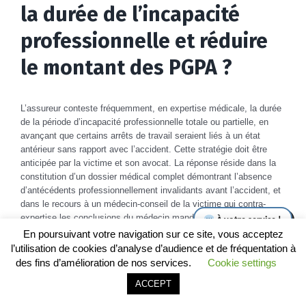
la durée de l’incapacité
professionnelle et réduire
le montant des PGPA ?
L’assureur conteste fréquemment, en expertise médicale, la durée
de la période d’incapacité professionnelle totale ou partielle, en
avançant que certains arrêts de travail seraient liés à un état
antérieur sans rapport avec l’accident. Cette stratégie doit être
anticipée par la victime et son avocat. La réponse réside dans la
constitution d’un dossier médical complet démontrant l’absence
d’antécédents professionnellement invalidants avant l’accident, et
dans le recours à un médecin-conseil de la victime qui contra-
expertise les conclusions du médecin mandaté par l’assureur. En
cas de désaccord persistant, le juge peut ordonner une
expertise
En poursuivant votre navigation sur ce site, vous acceptez
judiciaire
confiée à un médecin inscrit sur la liste de la Cour
l’utilisation de cookies d’analyse d’audience et de fréquentation à
d’appel d’Aix-en-Provence ou de Nîmes, dont les conclusions
des fins d’amélioration de nos services.
Cookie settings
s’imposent aux parties.
Appeler le cabinet
Être rappelé
ACCEPT