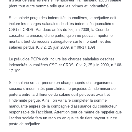
Il s’agit de salaires nets si l’employeur n’a maintenu aucun salaire
(dont tout autre somme telle que les primes et indemnités).
Si le salarié perçu des indemnités journalières, le préjudice doit
inclure les charges salariales desdites indemnités journalières
CSG et CRDS. Par deux arrêts du 25 juin 2009, la Cour de
cassation a précisé, d’une partie, qu’on ne pouvait imputer le
montant brut du recours subrogatoire sur le montant net des
salaires perdus (Civ.2, 25 juin 2009, n ° 08-17.109)
Le préjudice PGPA doit inclure les charges salariales desdites
indemnités journalières CSG et CRDS.
Civ. 2, 25 juin 2009, n ° 08-
17.109
Si le salarié se fait prendre en charge auprès des organismes
sociaux d’indemnités journalières, le préjudice à indemniser se
portera entre la différence du salaire qu’il percevait avant et
l’indemnité perçue. Ainsi, on va faire compléter la somme
manquante auprès de la compagnie d’assurance du conducteur
responsable de l’accident. Attention tout de même de rappeler que
l’action sociale fera un recours en qualité de tiers payeur sur ce
poste de préjudice.