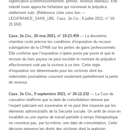
significative (commissionnement, primes, revenus libéraux). Elle
interdit toute approche forfaitaire qui minorerait le préjudice
réellement subi. (Référence citée sans lien —
LEGIFRANCE_SANS_URL: Cass. 2e Civ., 8 juillet 2021, n° 19-
25.550)
Cass. 2e Civ., 20 mai 2021, n° 19-23.459
— La deuxième
chambre civile précise les conditions d’imputation du recours
subrogatoire de la CPAM sur les pertes de gains professionnels.
Elle confirme que l’imputation s’opère poste par poste et que le
recours du tiers payeur ne peut excéder le montant du préjudice
effectivement subi par la victime à ce titre. Cette règle
d’imputation est déterminante pour les victimes dont les
indemnités journalières couvrent seulement partiellement la perte
de revenus.
Cass. 2e Civ., 9 septembre 2021, n° 20-12.232
— La Cour de
cassation réaffirme que la date de consolidation retenue par
l’expert judiciaire est souveraine et ne peut être imposée par les
éléments administratifs de la Sécurité sociale. Un arrêt de mise en
invalidité ou une reprise de travail partielle à temps thérapeutique
ne constitue pas, par lui-même, une date de consolidation. Cette
décision préserve les droits des victimes dont la guérison