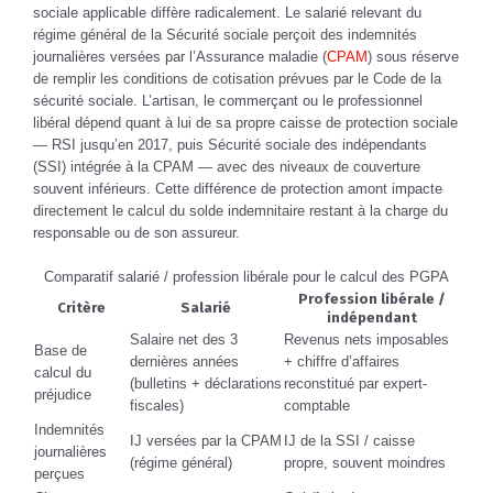
sociale applicable diffère radicalement. Le salarié relevant du
régime général de la Sécurité sociale perçoit des indemnités
journalières versées par l’Assurance maladie (
CPAM
) sous réserve
de remplir les conditions de cotisation prévues par le Code de la
sécurité sociale. L’artisan, le commerçant ou le professionnel
libéral dépend quant à lui de sa propre caisse de protection sociale
— RSI jusqu’en 2017, puis Sécurité sociale des indépendants
(SSI) intégrée à la CPAM — avec des niveaux de couverture
souvent inférieurs. Cette différence de protection amont impacte
directement le calcul du solde indemnitaire restant à la charge du
responsable ou de son assureur.
Comparatif salarié / profession libérale pour le calcul des PGPA
Profession libérale /
Critère
Salarié
indépendant
Salaire net des 3
Revenus nets imposables
Base de
dernières années
+ chiffre d’affaires
calcul du
(bulletins + déclarations
reconstitué par expert-
préjudice
fiscales)
comptable
Indemnités
IJ versées par la CPAM
IJ de la SSI / caisse
journalières
(régime général)
propre, souvent moindres
perçues