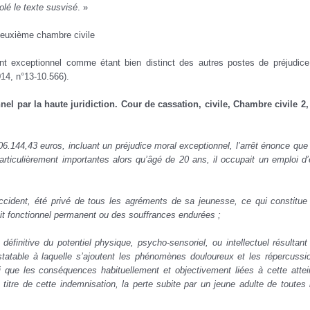
olé le texte susvisé
. »
Deuxième chambre civile
nt exceptionnel comme étant bien distinct des autres postes de préjudice
014, n°13-10.566).
nel par la haute juridiction. Cour de cassation, civile, Chambre civile 2,
.144,43 euros, incluant un préjudice moral exceptionnel, l’arrêt énonce que
ticulièrement importantes alors qu’âgé de 20 ans, il occupait un emploi d’
 accident, été privé de tous les agréments de sa jeunesse, ce qui constitue
icit fonctionnel permanent ou des souffrances endurées ;
 définitive du potentiel physique, psycho-sensoriel, ou intellectuel résultant
nstatable à laquelle s’ajoutent les phénomènes douloureux et les répercussi
si que les conséquences habituellement et objectivement liées à cette attei
titre de cette indemnisation, la perte subite par un jeune adulte de toutes 