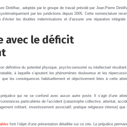
 Dintilhac, adoptée par le groupe de travail présidé par Jean-Pierre Dintilh
 systématiquement par les juridictions depuis 2005. Cette nomenclature rece
 d’éviter les doubles indemnisations et d’assurer une réparation intégrale
 avec le déficit
nt
on définitive du potentiel physique, psycho-sensoriel ou intellectuel résultant
statable, à laquelle s’ajoutent les phénomènes douloureux et les répercussi
si que les conséquences habituellement et objectivement liées à cette attei
préjudice qui ne se confond avec aucun autre poste. Il s’agit d’une attei
irconstances particulières de l’accident (catastrophe collective, attentat, accid
gagement militant, investissement associatif, pratique religieuse intense) que 
sables
font l’objet d’une présentation détaillée sur ce site. Le préjudice perman