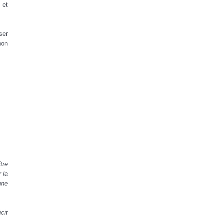
 et
ser
non
tre
 la
une
cit