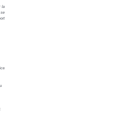
 la
 se
ort
ice
du
t