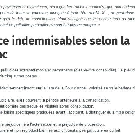
s physiques et psychiques, ainsi que les troubles associés, que doit endurer
a perte de toute sa jeunesse, invoquée à juste titre par M. X…, ne peut donc
squ’à la date de consolidation, étant souligné que les conclusions du rapp
hef de préjudice particulier n’a pas été pris en compte.
»
ce indemnisables selon la
ac
préjudices extrapatrimoniaux permanents (c’est-à-dire consolidés). Le préjud
de cinq autres postes :
édecin-expert inscrit sur la liste de la Cour d’appel, valorisé selon le barème 
udiciaire, elles couvrent la période antérieure à la consolidation.
tient compte des séquelles visibles après consolidation.
e loisirs spécifiques pratiquées avant l’accident, à distinguer du simple défici
 préjudice lié à l’acte sexuel et le préjudice de procréation.
ulière et non reproductible, liée aux circonstances particulières du fait