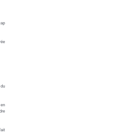
cap
rée
 du
 en
dre
ait