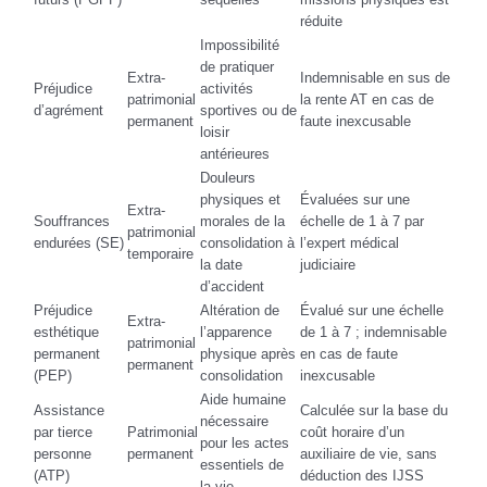
réduite
Impossibilité
de pratiquer
Extra-
Indemnisable en sus de
Préjudice
activités
patrimonial
la rente AT en cas de
d’agrément
sportives ou de
permanent
faute inexcusable
loisir
antérieures
Douleurs
physiques et
Évaluées sur une
Extra-
Souffrances
morales de la
échelle de 1 à 7 par
patrimonial
endurées (SE)
consolidation à
l’expert médical
temporaire
la date
judiciaire
d’accident
Préjudice
Altération de
Évalué sur une échelle
Extra-
esthétique
l’apparence
de 1 à 7 ; indemnisable
patrimonial
permanent
physique après
en cas de faute
permanent
(PEP)
consolidation
inexcusable
Aide humaine
Assistance
Calculée sur la base du
nécessaire
par tierce
Patrimonial
coût horaire d’un
pour les actes
personne
permanent
auxiliaire de vie, sans
essentiels de
(ATP)
déduction des IJSS
la vie