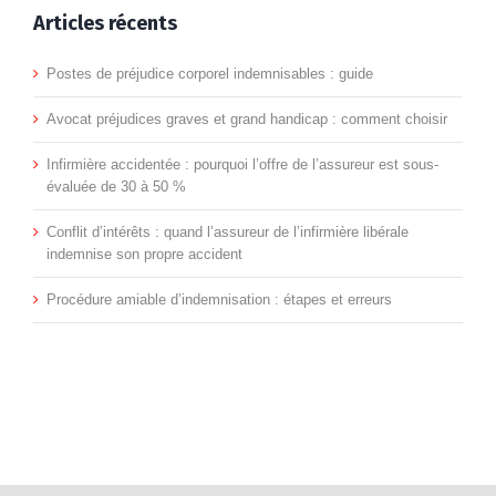
avant
entre
comment
Articles récents
pourquoi
une
de
plusieur
O
contester
vous
indemni
Postes de préjudice corporel indemnisables : guide
choisir
avocats
un refus
n’êtes
après
Avocat préjudices graves et grand handicap : comment choisir
un
pour
pas
un
Infirmière accidentée : pourquoi l’offre de l’assureur est sous-
avocat
un
évaluée de 30 à 50 %
couverte
accident
en
accident
Conflit d’intérêts : quand l’assureur de l’infirmière libérale
comme
du
indemnise son propre accident
accident
du
une
travail
Procédure amiable d’indemnisation : étapes et erreurs
du
travail
salariée
?
travail
?
?