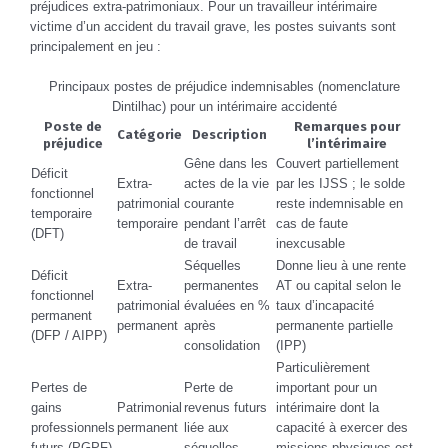
préjudices extra-patrimoniaux. Pour un travailleur intérimaire
victime d’un accident du travail grave, les postes suivants sont
principalement en jeu :
Principaux postes de préjudice indemnisables (nomenclature
Dintilhac) pour un intérimaire accidenté
Poste de
Remarques pour
Catégorie
Description
préjudice
l’intérimaire
Gêne dans les
Couvert partiellement
Déficit
Extra-
actes de la vie
par les IJSS ; le solde
fonctionnel
patrimonial
courante
reste indemnisable en
temporaire
temporaire
pendant l’arrêt
cas de faute
(DFT)
de travail
inexcusable
Séquelles
Donne lieu à une rente
Déficit
Extra-
permanentes
AT ou capital selon le
fonctionnel
patrimonial
évaluées en %
taux d’incapacité
permanent
permanent
après
permanente partielle
(DFP / AIPP)
consolidation
(IPP)
Particulièrement
Pertes de
Perte de
important pour un
gains
Patrimonial
revenus futurs
intérimaire dont la
professionnels
permanent
liée aux
capacité à exercer des
futurs (PGPF)
séquelles
missions physiques est