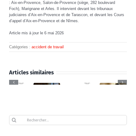
: Aix-en-Provence, Salon-de-Provence (siège, 282 boulevard
Foch), Marignane et Arles. Il intervient devant les tribunaux
judiciaires d’Aix-en-Provence et de Tarascon, et devant les Cours
d’appel d’Aix-en-Provence et de Nîmes.
Article mis à jour le 6 mai 2026
CARPIMKO
Catégories :
accident de travail
és
et
res
invalidité
Accident
Commen
Articles similaires
de
du
savoir
re
l’infirmière
travail
si
:
libérale :
d’une
l’on
Quels
rente,
infirmière
a
avis
Commen
Rechercher
taux de
libérale
droit
consulter
choisir
66 %,
:
à