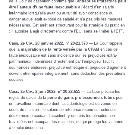
de la Cour de cassation confirme que l’
entreprise utilisatrice peut
être l’auteur d’une faute inexcusable
à l’égard d’un salarié
intérimaire lorsqu’elle avait ou aurait dû avoir conscience du
danger auquel était exposé ce salarié et n’a pas pris les mesures
nécessaires. Cet arrêt est structurant pour la stratégie du praticien
: il autorise à agir directement contre l’EU, sans se limiter à l’ETT.
Cass. 2e Civ., 20 janvier 2022, n° 20-21.573
— La Cour rappelle
que la
majoration de la rente versée par la CPAM
en cas de
faute inexcusable est sans incidence sur les préjudices extra-
patrimoniaux indemnisés directement par l’employeur fautif :
souffrances endurées, préjudice esthétique et préjudice d’agrément
doivent être réparés intégralement, sans déduction des prestations
sociales.
Cass. 2e Civ., 2 juin 2022, n° 20-22.655
— La Cour précise les
règles de calcul de la
perte de gains professionnels futurs
pour
un travailleur intérimaire dont l’accidentologie est survenue en
cours de mission : le salaire de référence retenu est celui des
douze mois précédant l’accident, y compris les périodes non
travaillées entrecoupant les missions, ce qui protège les victimes
à emploi discontinu.