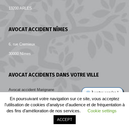
13200 ARLES
AVOCAT ACCIDENT NÎMES
6, rue Cremieux
30000 Nîmes
AVOCAT ACCIDENTS DANS VOTRE VILLE
Avocat accident Marignane
En poursuivant votre navigation sur ce site, vous acceptez
Avocat accident Salon-de-Provence
l’utilisation de cookies d’analyse d’audience et de fréquentation à
Avocat accident Nîmes
des fins d’amélioration de nos services.
Cookie settings
Avocat accident Aix-en-Provence
Appeler le cabinet
Être rappelé
ACCEPT
Avocat accident Arles