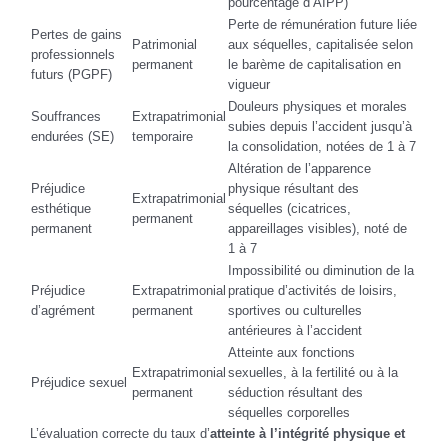
pourcentage d’AIPP)
Perte de rémunération future liée
Pertes de gains
Patrimonial
aux séquelles, capitalisée selon
professionnels
permanent
le barème de capitalisation en
futurs (PGPF)
vigueur
Douleurs physiques et morales
Souffrances
Extrapatrimonial
subies depuis l’accident jusqu’à
endurées (SE)
temporaire
la consolidation, notées de 1 à 7
Altération de l’apparence
Préjudice
physique résultant des
Extrapatrimonial
esthétique
séquelles (cicatrices,
permanent
permanent
appareillages visibles), noté de
1 à 7
Impossibilité ou diminution de la
Préjudice
Extrapatrimonial
pratique d’activités de loisirs,
d’agrément
permanent
sportives ou culturelles
antérieures à l’accident
Atteinte aux fonctions
Extrapatrimonial
sexuelles, à la fertilité ou à la
Préjudice sexuel
permanent
séduction résultant des
séquelles corporelles
L’évaluation correcte du taux d’
atteinte à l’intégrité physique et