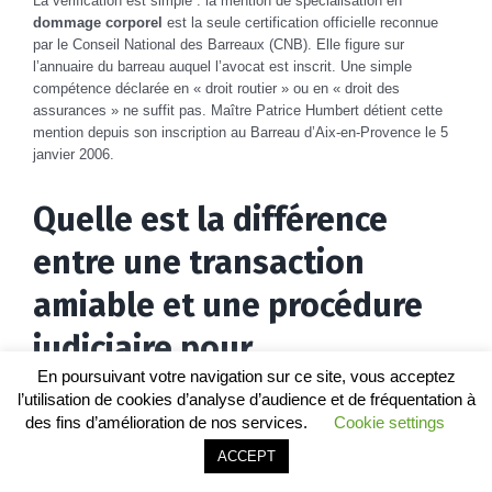
La vérification est simple : la mention de spécialisation en
dommage corporel
est la seule certification officielle reconnue
par le Conseil National des Barreaux (CNB). Elle figure sur
l’annuaire du barreau auquel l’avocat est inscrit. Une simple
compétence déclarée en « droit routier » ou en « droit des
assurances » ne suffit pas. Maître Patrice Humbert détient cette
mention depuis son inscription au Barreau d’Aix-en-Provence le 5
janvier 2006.
Quelle est la différence
entre une transaction
amiable et une procédure
judiciaire pour
En poursuivant votre navigation sur ce site, vous acceptez
l’indemnisation d’un
l’utilisation de cookies d’analyse d’audience et de fréquentation à
des fins d’amélioration de nos services.
Cookie settings
accident de la route ?
Appeler le cabinet
Être rappelé
ACCEPT