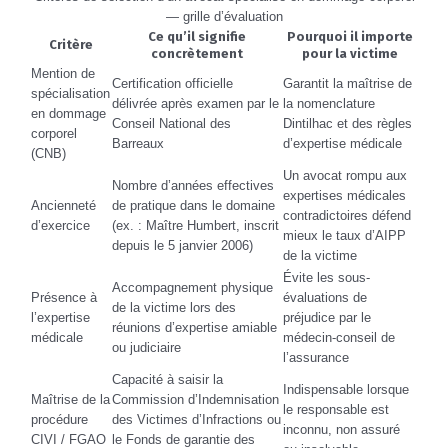
— grille d’évaluation
Ce qu’il signifie
Pourquoi il importe
Critère
concrètement
pour la victime
Mention de
Certification officielle
Garantit la maîtrise de
spécialisation
délivrée après examen par le
la nomenclature
en dommage
Conseil National des
Dintilhac et des règles
corporel
Barreaux
d’expertise médicale
(CNB)
Un avocat rompu aux
Nombre d’années effectives
expertises médicales
Ancienneté
de pratique dans le domaine
contradictoires défend
d’exercice
(ex. : Maître Humbert, inscrit
mieux le taux d’AIPP
depuis le 5 janvier 2006)
de la victime
Évite les sous-
Accompagnement physique
Présence à
évaluations de
de la victime lors des
l’expertise
préjudice par le
réunions d’expertise amiable
médicale
médecin-conseil de
ou judiciaire
l’assurance
Capacité à saisir la
Indispensable lorsque
Maîtrise de la
Commission d’Indemnisation
le responsable est
procédure
des Victimes d’Infractions ou
inconnu, non assuré
CIVI / FGAO
le Fonds de garantie des