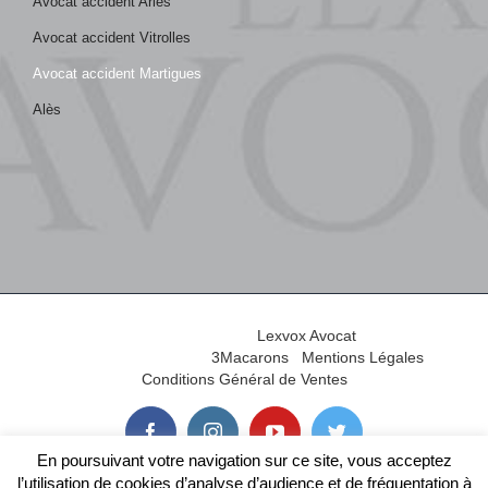
Avocat accident Arles
Avocat accident Vitrolles
Avocat accident Martigues
Alès
© Copyright 2012-2026
2026 |
Lexvox Avocat
| Tous droits
réservés | Réalisé par
3Macarons
|
Mentions Légales
|
Conditions Général de Ventes
facebook
instagram
youtube
twitter
En poursuivant votre navigation sur ce site, vous acceptez
l’utilisation de cookies d’analyse d’audience et de fréquentation à