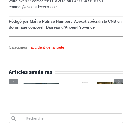
votre avenir : contactez LEXVOX au 04 90 54 58 10 ou
contact@avocat-lexvox.com.
Rédigé par Maître Patrice Humbert, Avocat spécialiste CNB en
dommage corporel, Barreau d’Aix-en-Provence
Catégories :
accident de la route
Infirmière
accidentée
Articles similaires
s
: pourquoi
Conflit
t
l’offre de
d’intérêts
l’assureur
:
Médecin
Procédu
:
est sous-
quand
conseil
Rechercher
amiable
t
évaluée
l’assureur
de
d’indemn