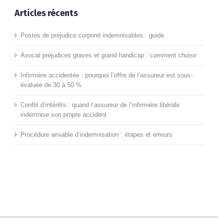
de 30 à
de
Recours
victime
Articles récents
:
50 %
l’infirmière
contre
:
étapes
Postes de préjudice corporel indemnisables : guide
libérale
l’assureur
l’allié
et
Avocat préjudices graves et grand handicap : comment choisir
indemnise
:
de
erreurs
Infirmière accidentée : pourquoi l’offre de l’assureur est sous-
son
litige,
l’infirmi
évaluée de 30 à 50 %
propre
médiation,
face
Conflit d’intérêts : quand l’assureur de l’infirmière libérale
indemnise son propre accident
accident
indemnisation
au
Procédure amiable d’indemnisation : étapes et erreurs
médecin
de
l’assure