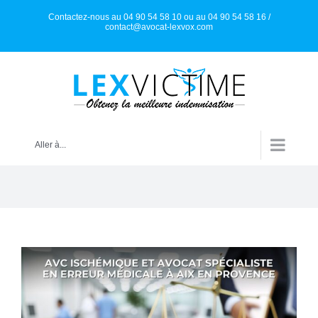
Skip
Contactez-nous au 04 90 54 58 10 ou au 04 90 54 58 16 /
to
contact@avocat-lexvox.com
content
Aller à...
Voir
l'image
agrandie