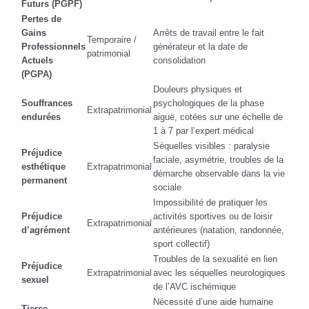
Futurs (PGPF)
Pertes de
Gains
Arrêts de travail entre le fait
Temporaire /
Professionnels
générateur et la date de
patrimonial
Actuels
consolidation
(PGPA)
Douleurs physiques et
Souffrances
psychologiques de la phase
Extrapatrimonial
endurées
aiguë, cotées sur une échelle de
1 à 7 par l’expert médical
Séquelles visibles : paralysie
Préjudice
faciale, asymétrie, troubles de la
esthétique
Extrapatrimonial
démarche observable dans la vie
permanent
sociale
Impossibilité de pratiquer les
Préjudice
activités sportives ou de loisir
Extrapatrimonial
d’agrément
antérieures (natation, randonnée,
sport collectif)
Troubles de la sexualité en lien
Préjudice
Extrapatrimonial
avec les séquelles neurologiques
sexuel
de l’AVC ischémique
Nécessité d’une aide humaine
Tierce