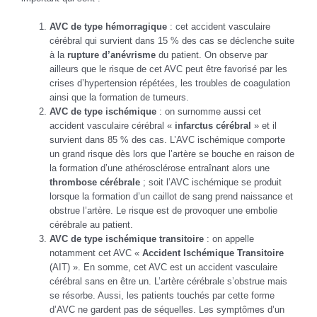
AVC de type hémorragique
: cet accident vasculaire
cérébral qui survient dans 15 % des cas se déclenche suite
à la
rupture d’anévrisme
du patient. On observe par
ailleurs que le risque de cet AVC peut être favorisé par les
crises d’hypertension répétées, les troubles de coagulation
ainsi que la formation de tumeurs.
AVC de type ischémique
: on surnomme aussi cet
accident vasculaire cérébral «
infarctus cérébral
» et il
survient dans 85 % des cas. L’AVC ischémique comporte
un grand risque dès lors que l’artère se bouche en raison de
la formation d’une athérosclérose entraînant alors une
thrombose cérébrale
; soit l’AVC ischémique se produit
lorsque la formation d’un caillot de sang prend naissance et
obstrue l’artère. Le risque est de provoquer une embolie
cérébrale au patient.
AVC de type ischémique transitoire
: on appelle
notamment cet AVC «
Accident Ischémique Transitoire
(AIT) ». En somme, cet AVC est un accident vasculaire
cérébral sans en être un. L’artère cérébrale s’obstrue mais
se résorbe. Aussi, les patients touchés par cette forme
d’AVC ne gardent pas de séquelles. Les symptômes d’un