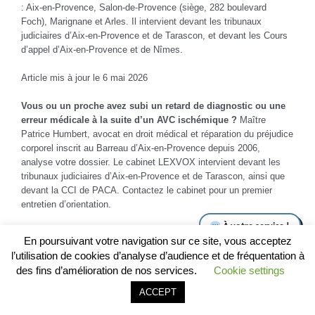
: Aix-en-Provence, Salon-de-Provence (siège, 282 boulevard
Foch), Marignane et Arles. Il intervient devant les tribunaux
judiciaires d’Aix-en-Provence et de Tarascon, et devant les Cours
d’appel d’Aix-en-Provence et de Nîmes.
Article mis à jour le 6 mai 2026
Vous ou un proche avez subi un retard de diagnostic ou une
erreur médicale à la suite d’un AVC ischémique ?
Maître
Patrice Humbert, avocat en droit médical et réparation du préjudice
corporel inscrit au Barreau d’Aix-en-Provence depuis 2006,
analyse votre dossier. Le cabinet LEXVOX intervient devant les
tribunaux judiciaires d’Aix-en-Provence et de Tarascon, ainsi que
devant la CCI de PACA. Contactez le cabinet pour un premier
entretien d’orientation.
Catégories :
Aix
,
dommage corporel
,
Non classé
En poursuivant votre navigation sur ce site, vous acceptez
l’utilisation de cookies d’analyse d’audience et de fréquentation à
des fins d’amélioration de nos services.
Cookie settings
Avocat
Appeler le cabinet
Être rappelé
ACCEPT
Articles similaires
e
préjudices