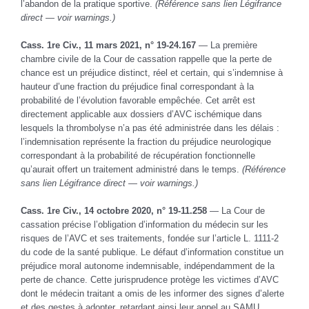
l’abandon de la pratique sportive.
(Référence sans lien Légifrance
direct — voir warnings.)
Cass. 1re Civ., 11 mars 2021, n° 19-24.167
— La première
chambre civile de la Cour de cassation rappelle que la perte de
chance est un préjudice distinct, réel et certain, qui s’indemnise à
hauteur d’une fraction du préjudice final correspondant à la
probabilité de l’évolution favorable empêchée. Cet arrêt est
directement applicable aux dossiers d’AVC ischémique dans
lesquels la thrombolyse n’a pas été administrée dans les délais :
l’indemnisation représente la fraction du préjudice neurologique
correspondant à la probabilité de récupération fonctionnelle
qu’aurait offert un traitement administré dans le temps.
(Référence
sans lien Légifrance direct — voir warnings.)
Cass. 1re Civ., 14 octobre 2020, n° 19-11.258
— La Cour de
cassation précise l’obligation d’information du médecin sur les
risques de l’AVC et ses traitements, fondée sur l’article L. 1111-2
du code de la santé publique. Le défaut d’information constitue un
préjudice moral autonome indemnisable, indépendamment de la
perte de chance. Cette jurisprudence protège les victimes d’AVC
dont le médecin traitant a omis de les informer des signes d’alerte
et des gestes à adopter, retardant ainsi leur appel au SAMU.