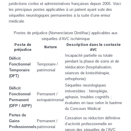
juridictions civiles et administratives françaises depuis 2005. Voici
les principaux postes applicables à un patient ayant subi des
séquelles neurologiques permanentes à la suite d’une erreur
médicale.
Postes de préjudice (Nomenclature Dintilhac) applicables aux
séquelles d’AVC ischémique
Poste de
Description dans le contexte
Nature
préjudice
AVC
Incapacité partielle ou totale
Déficit
pendant la phase de soins et de
Fonctionnel
Temporaire /
rééducation (hospitalisation,
Temporaire
patrimonial
séances de kinésithérapie,
(DFT)
orthophonie)
Séquelles neurologiques
Déficit
irréversibles : hémiplégie,
Fonctionnel
Permanent /
aphasie, troubles cognitifs ;
Permanent
extrapatrimonial
évaluées en taux selon le barème
(DFP / AIPP)
du Concours Médical
Pertes de
Cessation ou réduction définitive
Gains
Permanent /
d’activité professionnelle en
Professionnels
patrimonial
raison des séquelles de l’AVC