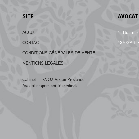
route à
ion
Marseille
SITE
AVOCAT 
le
PGPF
ACCUEIL
11 Bd Emil
–
CONTACT
13200 ARL
Pertes
CONDITIONS GÉNÉRALES DE VENTE
de
MENTIONS LÉGALES
Gains
Cabinet LEXVOX Aix-en-Provence
Avocat responsabilité médicale
Professionnels
Futurs
:
indemnisation
des