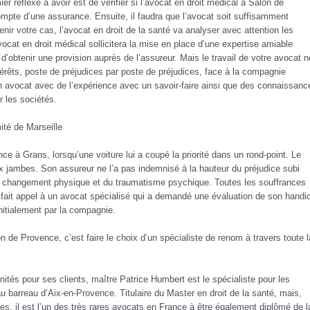
ier réflexe à avoir est de vérifier si l’avocat en droit médical à Salon de
compte d’une assurance. Ensuite, il faudra que l’avocat soit suffisamment
nir votre cas, l’avocat en droit de la santé va analyser avec attention les
vocat en droit médical sollicitera la mise en place d’une expertise amiable
 d’obtenir une provision auprès de l’assureur. Mais le travail de votre avocat n
térêts, poste de préjudices par poste de préjudices, face à la compagnie
 avocat avec de l’expérience avec un savoir-faire ainsi que des connaissanc
r les sociétés.
ité de Marseille
e à Grans, lorsqu’une voiture lui a coupé la priorité dans un rond-point. Le
ux jambes. Son assureur ne l’a pas indemnisé à la hauteur du préjudice subi
du changement physique et du traumatisme psychique. Toutes les souffrances
a fait appel à un avocat spécialisé qui a demandé une évaluation de son handi
nitialement par la compagnie.
de Provence, c’est faire le choix d’un spécialiste de renom à travers toute l
ités pour ses clients, maître Patrice Humbert est le spécialiste pour les
u barreau d’Aix-en-Provence. Titulaire du Master en droit de la santé, mais,
es, il est l’un des très rares avocats en France à être également diplômé de l