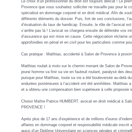
Le choix d’un professionnel du droit est toujours délicat ! Le prem
Provence que vous souhaitez solliciter ne travaille pas pour le 
spécialisé en dommage corporel et en droit médical. Afin de soute
différents éléments du dossier. Puis, fort de ses conclusions, l’a
d’évaluation du taux de handicap. Ensuite, le rôle de l’avocat est
s’arrête pas là ! L’avocat se chargera ensuite de défendre vos in
d’assurance qui est mise en cause. Cette négociation réclame un
approfondies en pénal et en civil pour les particuliers comme pou
Cas pratique : Matthias, accidenté à Salon de Provence à proxim
Matthias roulait à moto sur le chemin menant de Salon de Provenc
jeune homme va finir sa vie en fauteuil roulant, paralysé des de
puisque pour Matthias, toute sa vie a été bouleversée au-delà 
endurées postérieures à l’accident ont été annihilées. Matthias 
et a obtenu une compensation bien supérieure à celle proposée i
Choisir Maître Patrice HUMBERT, avocat en droit médical à Salon 
PROVENCE !
Après plus de 17 ans d’expérience et de millions d’euros d’indemn
affaires en dommage corporel et responsabilité médicale inscrit a
aussi d’un Diplôme Universitaire en sciences pénales et criminell