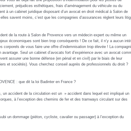
enciement, préjudices esthétiques, frais d’aménagement du véhicule ou du
ent à un cabinet juridique disposant d’un avocat en droit médical à Salon de
 elles savent moins, c’est que les compagnies d’assurances règlent leurs liti
ccident de la route à Salon de Provence vers un médecin expert ou même un
ux économiques sont bien trop conséquents ! De ce fait, il n’y a aucun inté
 corporels de vous faire une offre d’indemnisation trop élevée ! La compagn
à son avantage. Seul un cabinet d’avocats fort d’expérience avec un avocat com
ssurer une bonne défense (en pénal et en civil) par le biais de leur
culiers et sociétés). Vous cherchez conseil auprès de professionnels du droit ?
 : que dit la loi Badinter en France ?
s, un accident de la circulation est un » accident dans lequel est impliqué un
orques, à l’exception des chemins de fer et des tramways circulant sur des
 subi un dommage (piéton, cycliste, cavalier ou passager) à l’exception du