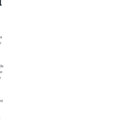
l
la
e
de
ne
e
nt
e