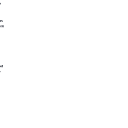
é
re
 ou
et
e