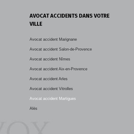
AVOCAT ACCIDENTS DANS VOTRE
VILLE
ste
Avocat accident Marignane
sation
Avocat accident Salon-de-Provence
Avocat accident Nîmes
isme
Avocat accident Aix-en-Provence
Avocat accident Arles
nts
Avocat accident Vitrolles
Avocat accident Martigues
Alès