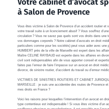
Votre cabinet d’avocat s
à Salon de Provence
Vous êtes victime à Salon de Provence d’un accident routier et 
votre travail suite à un licenciement abusif ? Vous souffrez d’un
circulation ? Vous ne savez pas quels sont vos droits dans une tel
vos dommages corporels ? Notre cabinet d’avocats en droit médica
particuliers comme pour les sociétés) peut vous aider avec une
HUMBERT près de la ville de Marseille est expert dans les affai
Maître CELINE RAYBAUD est experte dans les affaires en divorce
civil sont indispensables afin de vous apporter conseil et expert
faites pas l’erreur de faire l’impasse sur un avocat en droit méd
divorce, de sinistre routier, d’accident du travail ou d’erreur médi
VICTIMES DE SINISTRES ROUTIERS ET CABINET JURIDIQ
MARSEILLE : je suis une accidentée des routes de Provence et j
mes droits en France ?
Voici les raisons pour lesquelles l’intervention d’un avocat en 
type contentieux est indispensable ! Si vous êtes victime d’un a
souffrance physique ou psychologique, il est possible que l’assur