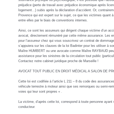
préjudice (perte de travail avec préjudice économique après lic
logement…) subis après la déclaration d’accident. Or, contrairem
Provence qui est expert sur le sujet, ce que les victimes quant à
entre elles par le biais de conventions internes.
Ainsi, ce sont les assureurs qui dirigent chaque victime d’un a
avocat, directement rémunéré par cette même assurance. Les enje
pour l’assureur chez qui vous souscrivez un contrat de dommages
s’appuiera sur les clauses de la loi Badinter pour les utiliser 
Maître HUMBERT ou une avocate comme Maître RAYBAUD peuvent a
assistance pour les sinistres de la circulation tout public (parti
Contactez notre cabinet juridique proche de Marseille !
AVOCAT TOUT PUBLIC EN DROIT MÉDICAL A SALON DE PROVENCE
Cette loi est codifiée à l’article L 211 – 8 du code des assurance
véhicule terrestre à moteur ainsi que ses remorques ou semi-rem
voies qui leur sont propres « .
La victime, d’après cette loi, correspond à toute personne ayant
conducteur.