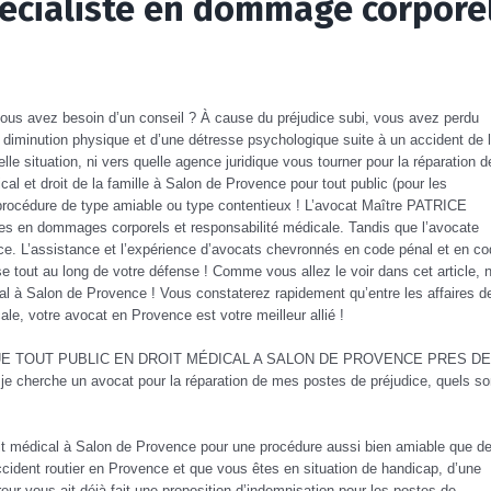
pécialiste en dommage corpore
vous avez besoin d’un conseil ? À cause du préjudice subi, vous avez perdu
e diminution physique et d’une détresse psychologique suite à un accident de 
le situation, ni vers quelle agence juridique vous tourner pour la réparation d
l et droit de la famille à Salon de Provence pour tout public (pour les
 procédure de type amiable ou type contentieux ! L’avocat Maître PATRICE
res en dommages corporels et responsabilité médicale. Tandis que l’avocate
. L’assistance et l’expérience d’avocats chevronnés en code pénal et en co
ise tout au long de votre défense ! Comme vous allez le voir dans cet article, 
ical à Salon de Provence ! Vous constaterez rapidement qu’entre les affaires d
cale, votre avocat en Provence est votre meilleur allié !
UE TOUT PUBLIC EN DROIT MÉDICAL A SALON DE PROVENCE PRES DE
e cherche un avocat pour la réparation de mes postes de préjudice, quels so
droit médical à Salon de Provence pour une procédure aussi bien amiable que d
ccident routier en Provence et que vous êtes en situation de handicap, d’une
eur vous ait déjà fait une proposition d’indemnisation pour les postes de