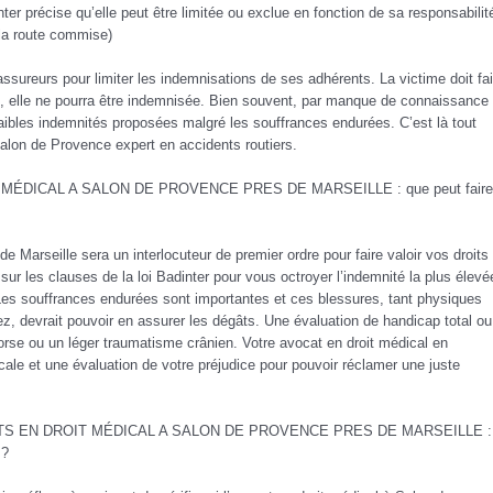
inter précise qu’elle peut être limitée ou exclue en fonction de sa responsabilit
 la route commise)
assureurs pour limiter les indemnisations de ses adhérents. La victime doit fai
i, elle ne pourra être indemnisée. Bien souvent, par manque de connaissance
aibles indemnités proposées malgré les souffrances endurées. C’est là tout
Salon de Provence expert en accidents routiers.
ÉDICAL A SALON DE PROVENCE PRES DE MARSEILLE : que peut faire
 Marseille sera un interlocuteur de premier ordre pour faire valoir vos droits 
sur les clauses de la loi Badinter pour vous octroyer l’indemnité la plus élevé
 Les souffrances endurées sont importantes et ces blessures, tant physiques
z, devrait pouvoir en assurer les dégâts. Une évaluation de handicap total ou
torse ou un léger traumatisme crânien. Votre avocat en droit médical en
le et une évaluation de votre préjudice pour pouvoir réclamer une juste
TS EN DROIT MÉDICAL A SALON DE PROVENCE PRES DE MARSEILLE :
 ?