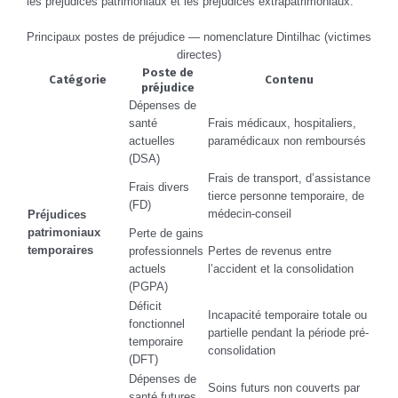
les préjudices patrimoniaux et les préjudices extrapatrimoniaux.
Principaux postes de préjudice — nomenclature Dintilhac (victimes
directes)
Poste de
Catégorie
Contenu
préjudice
Dépenses de
santé
Frais médicaux, hospitaliers,
actuelles
paramédicaux non remboursés
(DSA)
Frais de transport, d’assistance
Frais divers
tierce personne temporaire, de
(FD)
médecin-conseil
Préjudices
patrimoniaux
Perte de gains
temporaires
professionnels
Pertes de revenus entre
actuels
l’accident et la consolidation
(PGPA)
Déficit
Incapacité temporaire totale ou
fonctionnel
partielle pendant la période pré-
temporaire
consolidation
(DFT)
Dépenses de
Soins futurs non couverts par
santé futures