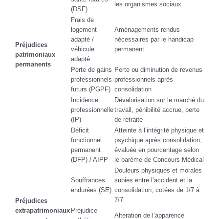
les organismes sociaux
(DSF)
Frais de
logement
Aménagements rendus
adapté /
nécessaires par le handicap
Préjudices
véhicule
permanent
patrimoniaux
adapté
permanents
Perte de gains
Perte ou diminution de revenus
professionnels
professionnels après
futurs (PGPF)
consolidation
Incidence
Dévalorisation sur le marché du
professionnelle
travail, pénibilité accrue, perte
(IP)
de retraite
Déficit
Atteinte à l’intégrité physique et
fonctionnel
psychique après consolidation,
permanent
évaluée en pourcentage selon
(DFP) / AIPP
le barème de Concours Médical
Douleurs physiques et morales
Souffrances
subies entre l’accident et la
endurées (SE)
consolidation, cotées de 1/7 à
7/7
Préjudices
extrapatrimoniaux
Préjudice
Altération de l’apparence