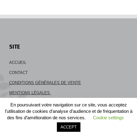
SITE
ACCUEIL
CONTACT
CONDITIONS GÉNÉRALES DE VENTE
MENTIONS LÉGALES
En poursuivant votre navigation sur ce site, vous acceptez
Cabinet LEXVOX Aix-en-Provence
l’utilisation de cookies d’analyse d’audience et de fréquentation à
Avocat responsabilité médicale
des fins d’amélioration de nos services.
Cookie settings
Appeler le cabinet
Être rappelé
ACCEPT