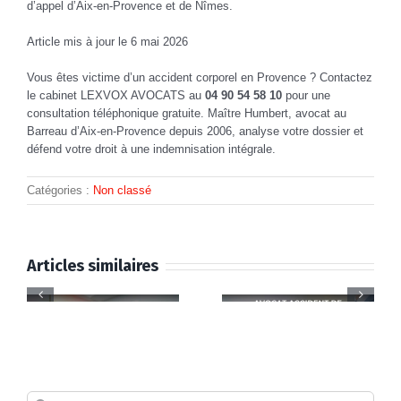
d’appel d’Aix-en-Provence et de Nîmes.
Article mis à jour le 6 mai 2026
Vous êtes victime d’un accident corporel en Provence ? Contactez
le cabinet LEXVOX AVOCATS au
04 90 54 58 10
pour une
consultation téléphonique gratuite. Maître Humbert, avocat au
Barreau d’Aix-en-Provence depuis 2006, analyse votre dossier et
défend votre droit à une indemnisation intégrale.
Catégories :
Non classé
Articles similaires
Indemnisation
Avocat
PGPF
coup
accident
–
-
du
de la
Pertes
e
lapin
Commen
route à
de
Rechercher