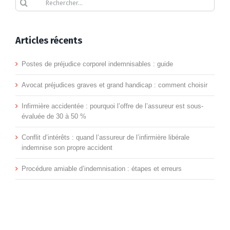
:
se
Marseille
Gains
Accident
ation
guide
faire
Professi
dans
e
Articles récents
complet
indemni
Futurs
un
pour
après
Postes de préjudice corporel indemnisables : guide
:
magasin
la
une
Avocat préjudices graves et grand handicap : comment choisir
indemni
:
victime
tentativ
Infirmière accidentée : pourquoi l’offre de l’assureur est sous-
des
qui
évaluée de 30 à 50 %
d’un
d’homici
victimes
est
traumatisme
Conflit d’intérêts : quand l’assureur de l’infirmière libérale
à
d’accide
indemnise son propre accident
responsable
cervical
Salon-
?
Procédure amiable d’indemnisation : étapes et erreurs
de-
Provenc