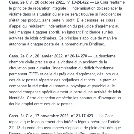
Cass. 2e Civ., 28 octobre 2021, n° 19-24.422
— La Cour réaffirme
le principe de réparation intégrale : l’indemnisation doit replacer la
victime dans la situation où elle se serait trouvée si l’accident ne
s’était pas produit, sans perte ni profit. Elle censure les cours
d’appel qui réduisent l’indemnisation du préjudice d’agrément au
seul manque à gagner sportif, en ignorant l’incidence sur les
activités de loisir ordinaires. Ce principe s’applique de manière
autonome à chaque poste de la nomenclature Dintilhac.
Cass. 2e Civ., 20 janvier 2022, n° 20-14.270
— La deuxième
chambre civile précise que la victime d’un accident de la
circulation peut cumuler l’indemnisation du déficit fonctionnel
permanent (DFP) et celle du préjudice d’agrément, dès lors que
ces deux postes réparent des préjudices distincts : le premier
compense la réduction du potentiel physique et psychique, le
second compense spécifiquement la perte d’une activité de loisir
identifiée. Cette distinction empêche les assureurs d’invoquer un
double emploi entre ces deux postes.
Cass. 2e Civ., 17 novembre 2022, n° 21-17.423
— La Cour
rappelle que le doublement des intérêts légaux prévu par l’article L.
211-13 du code des assurances s’applique de plein droit dès que
l’assureur n’a pas respecté les délais d’offre, sans qu’il soit