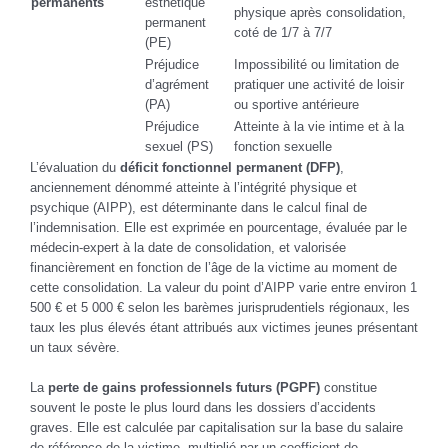
permanents
esthétique
physique après consolidation,
permanent
coté de 1/7 à 7/7
(PE)
Préjudice
Impossibilité ou limitation de
d’agrément
pratiquer une activité de loisir
(PA)
ou sportive antérieure
Préjudice
Atteinte à la vie intime et à la
sexuel (PS)
fonction sexuelle
L’évaluation du
déficit fonctionnel permanent (DFP)
,
anciennement dénommé atteinte à l’intégrité physique et
psychique (AIPP), est déterminante dans le calcul final de
l’indemnisation. Elle est exprimée en pourcentage, évaluée par le
médecin-expert à la date de consolidation, et valorisée
financièrement en fonction de l’âge de la victime au moment de
cette consolidation. La valeur du point d’AIPP varie entre environ 1
500 € et 5 000 € selon les barèmes jurisprudentiels régionaux, les
taux les plus élevés étant attribués aux victimes jeunes présentant
un taux sévère.
La
perte de gains professionnels futurs (PGPF)
constitue
souvent le poste le plus lourd dans les dossiers d’accidents
graves. Elle est calculée par capitalisation sur la base du salaire
de référence de la victime, multiplié par un coefficient de