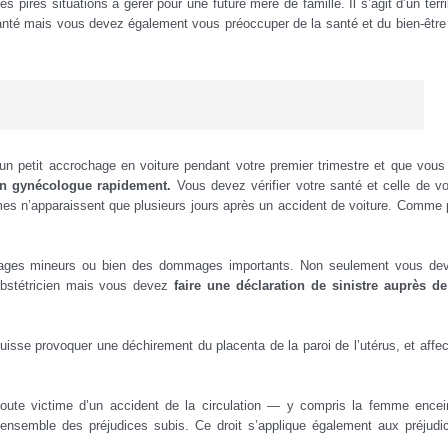
des pires situations à gérer pour une future mère de famille. Il s’agit d’un terri
anté mais vous devez également vous préoccuper de la santé et du bien-être
un petit accrochage en voiture pendant votre premier trimestre et que vous
 un gynécologue rapidement.
Vous devez v
érifier votre santé et celle de vo
ômes n’apparaissent que plusieurs jours après un accident de voiture. Comme 
ommages mineurs ou bien des dommages importants.
Non seulement vous de
obstétricien mais vous devez
faire une déclaration de sinistre auprès de
 puisse provoquer une déchirement du placenta de la paroi de l’utérus, et affec
à toute victime d’un accident de la circulation — y compris la femme encei
’ensemble des préjudices subis. Ce droit s’applique également aux préjudi