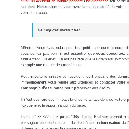
Subir un accident de voiture pendant une grossesse
fait partie 
accident.
Non seulement vous avez la responsabilité de votre s
votre futur bébé.
Ne négligez surtout rien.
Même si vous avez subi qu’un tout petit choc dans le cadre d’
vous sentez pas béni,
il est essentiel que vous consultiez
futur enfant.
En effet, il n’est pas rare que les premiers sympt
exemple une rupture des membranes.
Peut importe le sinistre et l’accident, qu’il entraîne des d
immédiatement vous rendre aux urgences et contacter votre 
compagnie d’assurance pour préserver vos droits.
Il n’est pas rare que l’impact le choc lié à l’accident de voiture
l’oxygène et le apport sanguin du bébé.
La loi n° 85-677 du 5 juillet 1985 dite loi Badinter garantit 
passagère ou conductrice — le droit à une indemnisation de l
différés, apparus après la naissance de l’enfant.