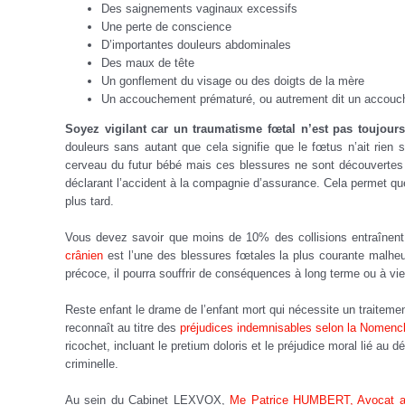
Des saignements vaginaux excessifs
Une perte de conscience
D’importantes douleurs abdominales
Des maux de tête
Un gonflement du visage ou des doigts de la mère
Un accouchement prématuré, ou autrement dit un accouc
Soyez vigilant car un traumatisme fœtal n’est pas toujours
douleurs sans autant que cela signifie que le fœtus n’ait rien 
cerveau du futur bébé mais ces blessures ne sont découvertes
déclarant l’accident à la compagnie d’assurance.
Cela permet que
plus tard.
Vous devez savoir que moins de 10% des collisions entraînent
crânien
est l’une des blessures fœtales la plus courante malh
précoce, il pourra souffrir de conséquences à long terme ou à vie
Reste enfant le drame de l’enfant mort qui nécessite un traitemen
reconnaît au titre des
préjudices indemnisables selon la Nomencl
ricochet, incluant le pretium doloris et le préjudice moral lié au
criminelle.
Au sein du Cabinet LEXVOX,
Me Patrice HUMBERT, Avocat ass