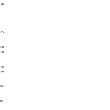
rop
les
use
 de
ion
ave
au-
nt,