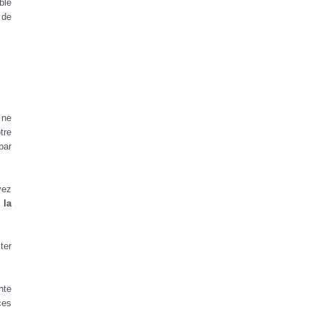
ble
 de
 ne
tre
par
vez
 la
ter
nte
ces