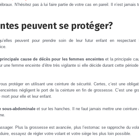
rébraux.
N’hésitez pas à lui faire partie de votre cas en pareil.
Il n’est jamais t
ntes peuvent se protéger?
’elles peuvent pour prendre soin de leur futur enfant en respectant 
ice.
a principale cause de décès pour les femmes enceintes
et la principale ca
ur une femme enceinte d’être très vigilante si elle décide durant cette période
ous protéger en utilisant une ceinture de sécurité.
Certes, c’est une obligat
enceintes négligent le port de la ceinture en fin de grossesse.
C’est une gr
 mort pour elle et leur enfant.
tie sous-abdominale
et sur les hanches.
Il ne faut jamais mettre une ceinture 
ine.
passager.
Plus la grossesse est avancée, plus l’estomac se rapproche du vola
ire, essayez de régler votre volant et votre siège les plus loin possible.