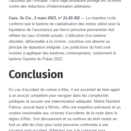
l’assureur qui l’invoque. Cette règle probatoire protège les victimes
contre des réductions d’indemnisation arbitraires.
Cass. 2e Civ., 2 mars 2023, n° 21-20.362
— La chambre civile
confirme que le barème de capitalisation des rentes utilisé pour la
liquidation de l’assistance par tierce personne permanente doit
refléter les taux d’intérêt actuels. L’utilisation d’un barème
obsolète, défavorable à la victime, constitue une atteinte au
principe de réparation intégrale. Les juridictions du fond sont
invitées à appliquer des barèmes contemporains, notamment le
barème Gazette du Palais 2022.
Conclusion
En cas d’accident de voiture à Alès, il est essentiel de faire appel
à un avocat compétent pour naviguer dans les complexités
juridiques et assurer une indemnisation adéquate. Maître Humbert
Patrice, avocat basé à Nîmes, offre une expertise précieuse et un
soutien inestimable aux victimes d’accidents de la route dans la
région d’Alès. Son dévouement et sa maîtrise du droit routier en
font un allié de choix pour toute personne confrontée à une
situation post-accident. N’hésitez pas à le contacter pour