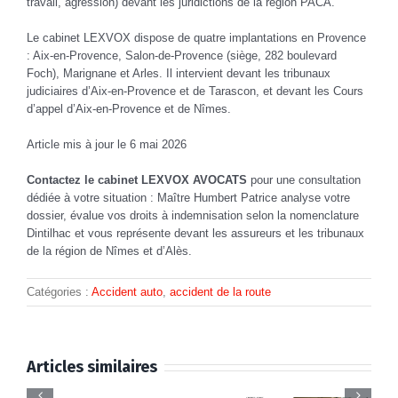
travail, agression) devant les juridictions de la région PACA.
Le cabinet LEXVOX dispose de quatre implantations en Provence
: Aix-en-Provence, Salon-de-Provence (siège, 282 boulevard
Foch), Marignane et Arles. Il intervient devant les tribunaux
judiciaires d’Aix-en-Provence et de Tarascon, et devant les Cours
d’appel d’Aix-en-Provence et de Nîmes.
Article mis à jour le 6 mai 2026
Contactez le cabinet LEXVOX AVOCATS
pour une consultation
dédiée à votre situation : Maître Humbert Patrice analyse votre
dossier, évalue vos droits à indemnisation selon la nomenclature
Dintilhac et vous représente devant les assureurs et les tribunaux
de la région de Nîmes et d’Alès.
Catégories :
Accident auto
,
accident de la route
Infirmière
accidentée
Articles similaires
s
: pourquoi
Conflit