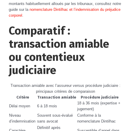
montants habituellement alloués par les tribunaux, consultez notre
guide sur la
nomenclature Dintilhac et l’indemnisation du préjudice
corporel
.
Comparatif :
transaction amiable
ou contentieux
judiciaire
Transaction amiable avec l’assureur versus procédure judiciaire :
principaux critères de comparaison
Critère
Transaction amiable
Procédure judiciaire
18 à 36 mois (expertise +
Délai moyen
6 à 18 mois
jugement)
Niveau
Souvent sous-évalué
Conforme à la
d’indemnisation
sans avocat
nomenclature Dintilhac
Définitif après
Caractère
Susceptible d’appel dans