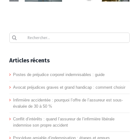
t
l’offre de
d’intérêts
l’assureur
:
Médecin
Procédu
:
est sous-
quand
conseil
Rechercher
amiable
t
évaluée
l’assureur
de
d’indemn
de 30 à
de
Recours
victime
Articles récents
:
50 %
l’infirmière
contre
:
étapes
Postes de préjudice corporel indemnisables : guide
libérale
l’assureur
l’allié
et
Avocat préjudices graves et grand handicap : comment choisir
indemnise
:
de
erreurs
Infirmière accidentée : pourquoi l’offre de l’assureur est sous-
son
litige,
l’infirmi
évaluée de 30 à 50 %
propre
médiation,
face
Conflit d’intérêts : quand l’assureur de l’infirmière libérale
indemnise son propre accident
accident
indemnisation
au
Procédure amiable d’indemnisation : étapes et erreurs