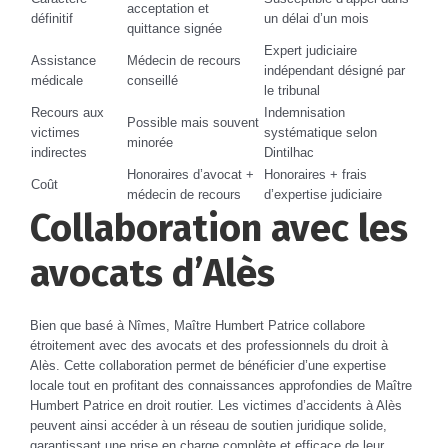
acceptation et
définitif
un délai d’un mois
quittance signée
Expert judiciaire
Assistance
Médecin de recours
indépendant désigné par
médicale
conseillé
le tribunal
Recours aux
Indemnisation
Possible mais souvent
victimes
systématique selon
minorée
indirectes
Dintilhac
Honoraires d’avocat +
Honoraires + frais
Coût
médecin de recours
d’expertise judiciaire
Collaboration avec les
avocats d’Alès
Bien que basé à Nîmes, Maître Humbert Patrice collabore
étroitement avec des avocats et des professionnels du droit à
Alès. Cette collaboration permet de bénéficier d’une expertise
locale tout en profitant des connaissances approfondies de Maître
Humbert Patrice en droit routier. Les victimes d’accidents à Alès
peuvent ainsi accéder à un réseau de soutien juridique solide,
garantissant une prise en charge complète et efficace de leur