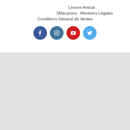
© Copyright 2012-2026
2026 |
Lexvox Avocat
| Tous droits
réservés | Réalisé par
3Macarons
|
Mentions Légales
|
Conditions Général de Ventes
facebook
instagram
youtube
twitter