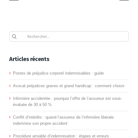
la
amiable
la
contre
préjudice
et
victime
d’indemnisation
vie
l’assureur
corporel
grand
:
:
courante
:
indemnisables
handica
quand
étapes
:
Rechercher
litige,
:
:
réduit-
et
indemni
médiation,
guide
commen
elle
erreurs
et
Articles récents
indemnisation
choisir
l’indemn
recours
Postes de préjudice corporel indemnisables : guide
?
Avocat préjudices graves et grand handicap : comment choisir
Infirmière accidentée : pourquoi l’offre de l’assureur est sous-
évaluée de 30 à 50 %
Conflit d’intérêts : quand l’assureur de l’infirmière libérale
indemnise son propre accident
Procédure amiable d’indemnisation : étapes et erreurs