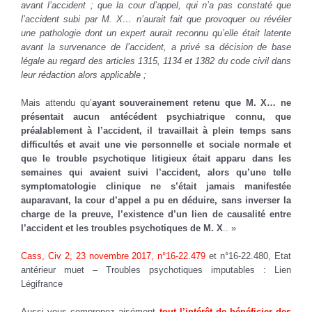
avant l’accident ; que la cour d’appel, qui n’a pas constaté que
l’accident subi par M. X… n’aurait fait que provoquer ou révéler
une pathologie dont un expert aurait reconnu qu’elle était latente
avant la survenance de l’accident, a privé sa décision de base
légale au regard des articles 1315, 1134 et 1382 du code civil dans
leur rédaction alors applicable ;
Mais attendu qu’
ayant souverainement retenu que M. X… ne
présentait aucun antécédent psychiatrique connu, que
préalablement à l’accident, il travaillait à plein temps sans
difficultés et avait une vie personnelle et sociale normale et
que le trouble psychotique litigieux était apparu dans les
semaines qui avaient suivi l’accident, alors qu’une telle
symptomatologie clinique ne s’était jamais manifestée
auparavant, la cour d’appel a pu en déduire, sans inverser la
charge de la preuve, l’existence d’un lien de causalité entre
l’accident et les troubles psychotiques de M. X
.. »
Cass, Civ 2, 23 novembre 2017, n°16-22.479
et n°16-22.480, Etat
antérieur muet – Troubles psychotiques imputables : Lien
Légifrance
Aussi vous comprenez aisément
tout l’intérêt de bénéficier des