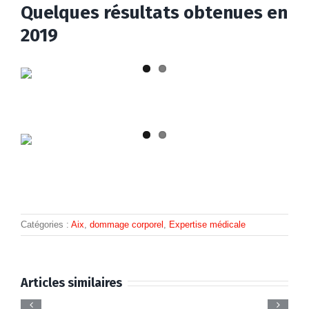
Quelques résultats obtenues en
2019
Catégories :
Aix
,
dommage corporel
,
Expertise médicale
Avocat
Faute
Accident
Postes
préjudic
de
Procédure
de
Articles similaires
Recours
de
graves