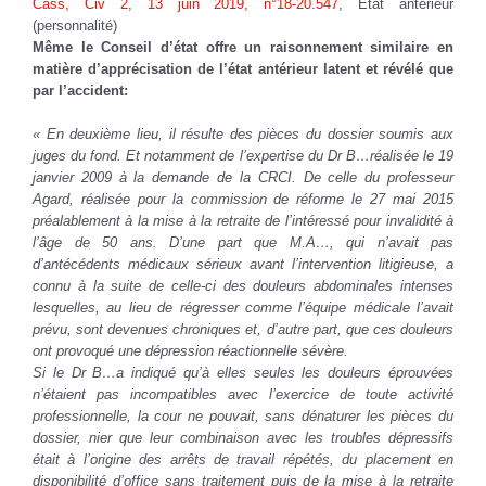
Cass, Civ 2, 13 juin 2019, n°18-20.547
, Etat antérieur
(personnalité)
Même le Conseil d’état offre un raisonnement similaire en
matière d’apprécisation de l’état antérieur latent et révélé que
par l’accident:
« En deuxième lieu, il résulte des pièces du dossier soumis aux
juges du fond. Et notamment de l’expertise du Dr B…réalisée le 19
janvier 2009 à la demande de la CRCI. De celle du professeur
Agard, réalisée pour la commission de réforme le 27 mai 2015
préalablement à la mise à la retraite de l’intéressé pour invalidité à
l’âge de 50 ans. D’une part que M.A…, qui n’avait pas
d’antécédents médicaux sérieux avant l’intervention litigieuse, a
connu à la suite de celle-ci des douleurs abdominales intenses
lesquelles, au lieu de régresser comme l’équipe médicale l’avait
prévu, sont devenues chroniques et, d’autre part, que ces douleurs
ont provoqué une dépression réactionnelle sévère.
Si le Dr B…a indiqué qu’à elles seules les douleurs éprouvées
n’étaient pas incompatibles avec l’exercice de toute activité
professionnelle, la cour ne pouvait, sans dénaturer les pièces du
dossier, nier que leur combinaison avec les troubles dépressifs
était à l’origine des arrêts de travail répétés, du placement en
disponibilité d’office sans traitement puis de la mise à la retraite