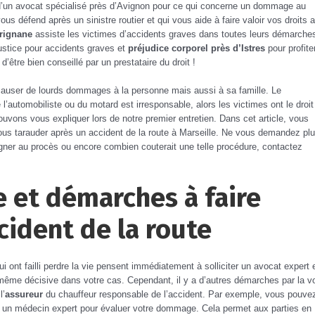
d’un avocat spécialisé près d’Avignon pour ce qui concerne un dommage au
vous défend après un sinistre routier et qui vous aide à faire valoir vos droits 
arignane
assiste les victimes d’accidents graves dans toutes leurs démarche
justice pour accidents graves et
préjudice corporel près d’Istres
pour profite
être bien conseillé par un prestataire du droit !
causer de lourds dommages à la personne mais aussi à sa famille. Le
l’automobiliste ou du motard est irresponsable, alors les victimes ont le droit
vons vous expliquer lors de notre premier entretien. Dans cet article, vous
ous tarauder après un accident de la route à Marseille. Ne vous demandez pl
agner au procès ou encore combien couterait une telle procédure, contactez
 et démarches à faire
cident de la route
ui ont failli perdre la vie pensent immédiatement à solliciter un avocat expert 
e même décisive dans votre cas. Cependant, il y a d’autres démarches par la v
l’
assureur
du chauffeur responsable de l’accident. Par exemple, vous pouve
un médecin expert pour évaluer votre dommage. Cela permet aux parties en