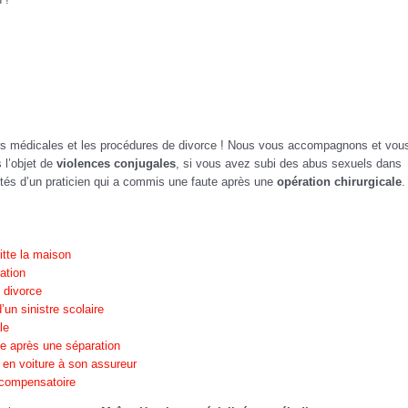
urs médicales et les procédures de divorce ! Nous vous accompagnons et vou
s l’objet de
violences conjugales
, si vous avez subi des abus sexuels dans
ités d’un praticien qui a commis une faute après une
opération chirurgicale
.
itte la maison
ation
 divorce
’un sinistre scolaire
le
ne après une séparation
 en voiture à son assureur
n compensatoire