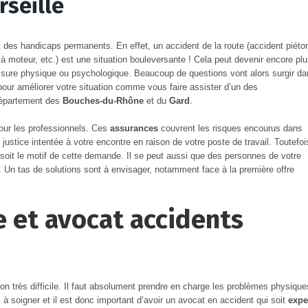
rseille
t des handicaps permanents. En effet, un accident de la route (accident piéto
à moteur, etc.) est une situation bouleversante ! Cela peut devenir encore pl
lessure physique ou psychologique. Beaucoup de questions vont alors surgir d
pour améliorer votre situation comme vous faire assister d’un des
épartement des
Bouches-du-Rhône
et du
Gard
.
 pour les professionnels. Ces
assurances
couvrent les risques encourus dans
 justice intentée à votre encontre en raison de votre poste de travail. Toutefoi
e soit le motif de cette demande. Il se peut aussi que des personnes de votre
. Un tas de solutions sont à envisager, notamment face à la première offre
 et avocat accidents
on très difficile. Il faut absolument prendre en charge les problèmes physique
 à soigner et il est donc important d’avoir un avocat en accident qui soit
expe