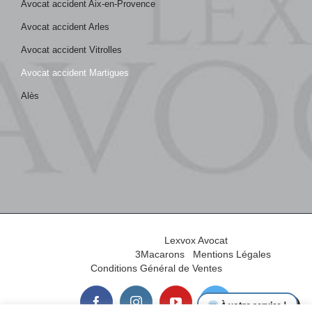
Avocat accident Aix-en-Provence
Avocat accident Arles
Avocat accident Vitrolles
Avocat accident Martigues
Alès
© Copyright 2012-2026
2026 |
Lexvox Avocat
| Tous droits
réservés | Réalisé par
3Macarons
|
Mentions Légales
|
Conditions Général de Ventes
facebook
instagram
youtube
twitter
À votre service !