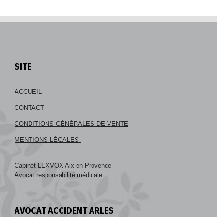
SITE
ACCUEIL
CONTACT
CONDITIONS GÉNÉRALES DE VENTE
MENTIONS LÉGALES
Cabinet LEXVOX Aix-en-Provence
Avocat responsabilité médicale
AVOCAT ACCIDENT ARLES