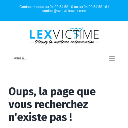
Skip
Contactez-nous au 04 90 54 58 10 ou au 04 90 54 58 16 /
to
contact@avocat-lexvox.com
content
Aller à...
Oups, la page que
vous recherchez
n'existe pas !